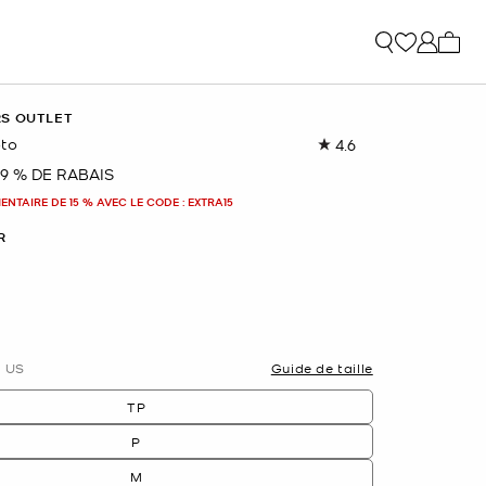
Mon p
RS OUTLET
to
4.6
Lire
les
9 % DE RABAIS
nant
173
commentaires.
NTAIRE DE 15 % AVEC LE CODE : EXTRA15
Lien
vers
R
la
même
page.
nné(s)
US
Guide de taille
TP
P
M