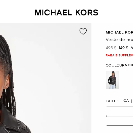
MICHAEL KO
Veste de mo
495 $
149 $
6
était
mainte
RABAIS SUPPLÉME
NOI
COULEUR
sélectio
CA
TAILLE