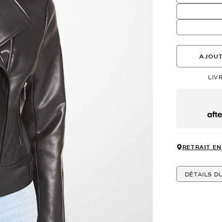
AJOUT
LIV
Afte
RETRAIT EN
DÉTAILS D