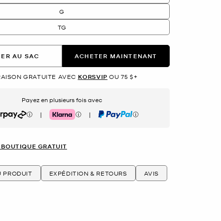
G
TG
ER AU SAC
ACHETER MAINTENANT
RAISON GRATUITE AVEC
KORSVIP
OU 75 $+
Payez en plusieurs fois avec
|
|
rpay
Klarna
PayPal
 BOUTIQUE GRATUIT
U PRODUIT
EXPÉDITION & RETOURS
AVIS