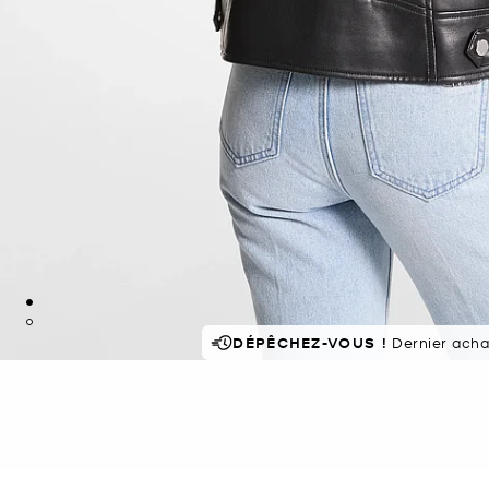
DÉPÊCHEZ-VOUS !
POPULAIRE !
509 vus r