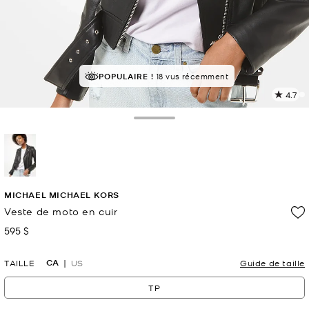
À SUCCÈS!
POPULAIRE !
Classé 5 étoiles par 83 % des clients
18 vus récemment
4.7
L
l
2
Toggle Drawer
c
L
v
l
sélectionné(s)
p
MICHAEL MICHAEL KORS
Veste de moto en cuir
595 $
maintenant
CA
TAILLE
US
Guide de taille
TP