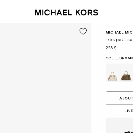
MICHAEL MIC
Très petit s
228 $
maintenant
VAN
COULEUR
sélectio
AJOUT
LIV