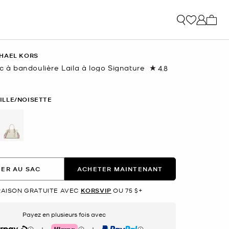
Mon p
HAEL KORS
ac à bandoulière Laila à logo Signature
4.8
Lire
les
54
commentaires.
ILLE/NOISETTE
Lien
vers
la
même
page.
nné(s)
ER AU SAC
ACHETER MAINTENANT
RAISON GRATUITE AVEC
KORSVIP
OU 75 $+
Payez en plusieurs fois avec