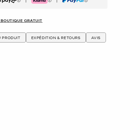
|
|
rpay
Klarna
PayPal
 BOUTIQUE GRATUIT
U PRODUIT
EXPÉDITION & RETOURS
AVIS