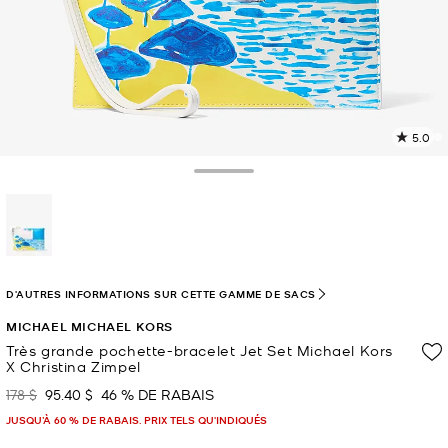
5.0
L
l
3
Toggle Drawer
c
L
v
l
sélectionné(s)
p
D'AUTRES INFORMATIONS SUR CETTE GAMME DE SACS
MICHAEL MICHAEL KORS
Très grande pochette-bracelet Jet Set Michael Kors
X Christina Zimpel
178 $
95.40 $
46 % DE RABAIS
était
maintenant
JUSQU’À 60 % DE RABAIS. PRIX TELS QU'INDIQUÉS