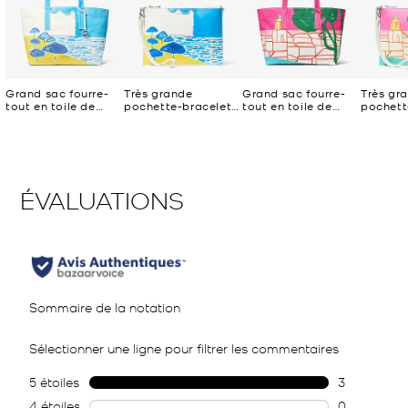
Grand sac fourre-
Très grande
Grand sac fourre-
Très gr
tout en toile de
pochette-bracelet
tout en toile de
pochett
coton Michael Kors
Jet Set Michael
coton Michael Kors
Jet Set
X Christina Zimpel
Kors X Christina
X Christina Zimpel
Kors X C
Zimpel
Zimpel