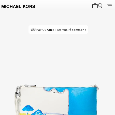
Mon panier 
POPULAIRE !
EN DEMANDE !
128 vus récemment
10 vendus