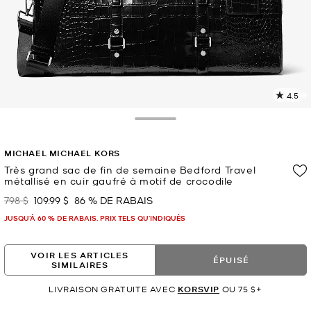
4.5
L
l
8
Toggle Drawer
c
L
MICHAEL MICHAEL KORS
v
l
Très grand sac de fin de semaine Bedford Travel
métallisé en cuir gaufré à motif de crocodile
p
798 $
109.99 $
86 % DE RABAIS
était
maintenant
JUSQU’À 60 % DE RABAIS. PRIX TELS QU'INDIQUÉS
VOIR LES ARTICLES
ÉPUISÉ
SIMILAIRES
LIVRAISON GRATUITE AVEC
KORSVIP
OU 75 $+