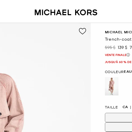
MICHAEL MIC
Trench-coat
595 $
139 $
7
était
mainte
VENTE FINALE
JUSQU’À 60 % DE
EAU
COULEUR
sélectio
CA
TAILLE