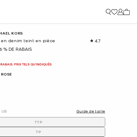
Mon p
HAEL KORS
 en denim teint en pièce
4.7
Lire
les
6 % DE RABAIS
nant
3
commentaires.
Lien
 RABAIS. PRIX TELS QU'INDIQUÉS
vers
la
 ROSE
même
page.
nné(s)
US
Guide de taille
TTP
TP