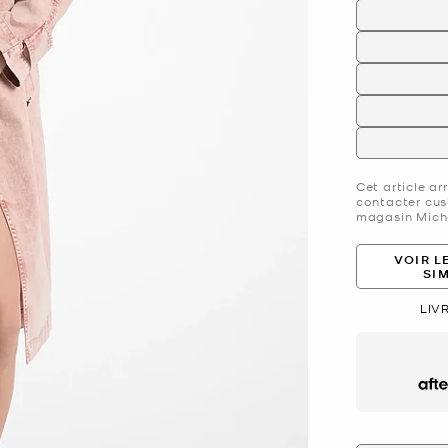
Cet article ar
contacter cus
magasin Micha
VOIR L
SI
LIV
Afte