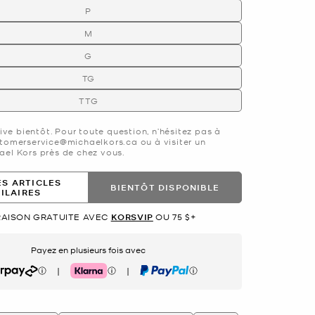
P
M
G
TG
TTG
rive bientôt. Pour toute question, n’hésitez pas à
tomerservice@michaelkors.ca ou à visiter un
el Kors près de chez vous.
ES ARTICLES
BIENTÔT DISPONIBLE
MILAIRES
RAISON GRATUITE AVEC
KORSVIP
OU 75 $+
Payez en plusieurs fois avec
|
|
rpay
Klarna
PayPal