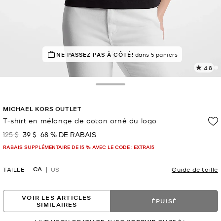
À SUCCÈS!
NE PASSEZ PAS À CÔTÉ!
Classé 5 étoiles par 86 % des clients
dans 5 paniers
4.8
L
l
5
Toggle Drawer
c
L
MICHAEL KORS OUTLET
v
l
T-shirt en mélange de coton orné du logo
p
125 $
39 $
68 % DE RABAIS
était
maintenant
RABAIS SUPPLÉMENTAIRE DE 15 % AVEC LE CODE : EXTRA15
CA
TAILLE
US
Guide de taille
VOIR LES ARTICLES
ÉPUISÉ
SIMILAIRES