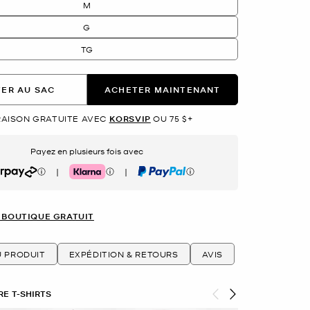
M
G
TG
ER AU SAC
ACHETER MAINTENANT
RAISON GRATUITE AVEC
KORSVIP
OU 75 $+
Payez en plusieurs fois avec
|
|
rpay
Klarna
PayPal
 BOUTIQUE GRATUIT
U PRODUIT
EXPÉDITION & RETOURS
AVIS
E T-SHIRTS