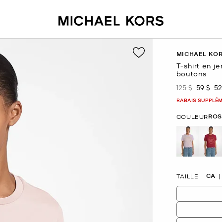
MICHAEL KO
T-shirt en j
boutons
125 $
59 $
52
était
mainte
RABAIS SUPPLÉME
ROS
COULEUR
CA
TAILLE