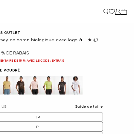
Mon p
RS OUTLET
ersey de coton biologique avec logo à
4.7
Lire
les
449
 % DE RABAIS
nant
commentaires.
Lien
NTAIRE DE 15 % AVEC LE CODE : EXTRA15
vers
la
E POUDRÉ
même
page.
sélectionné(s)
US
Guide de taille
TP
P