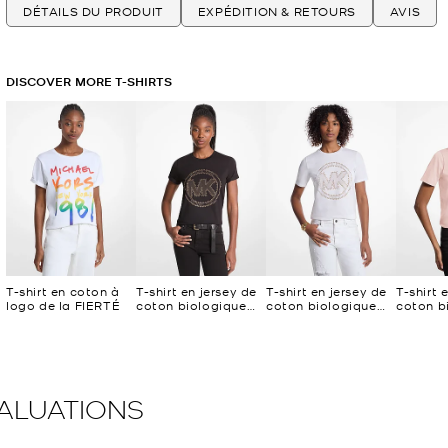
DÉTAILS DU PRODUIT
EXPÉDITION & RETOURS
AVIS
DISCOVER MORE T-SHIRTS
T-shirt en coton à
T-shirt en jersey de
T-shirt en jersey de
T-shirt 
logo de la FIERTÉ
coton biologique
coton biologique
coton b
avec logo à
avec logo à
avec lo
boutons
boutons
bouton