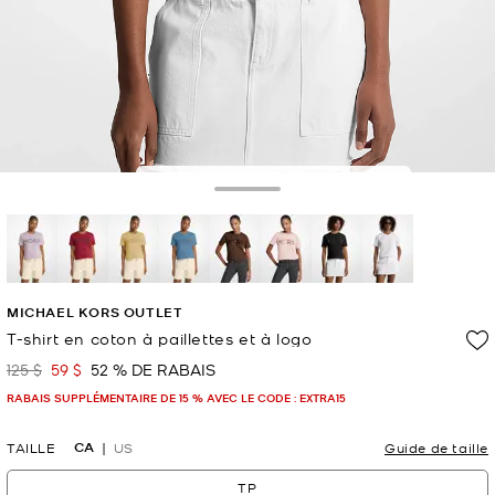
DÉPÊCHEZ-VOUS !
POPULAIRE !
Dernier achat il y a 51 minutes
1000+ vus récemment
Toggle Drawer
sélectionné(s)
MICHAEL KORS OUTLET
T-shirt en coton à paillettes et à logo
125 $
59 $
52 % DE RABAIS
était
maintenant
RABAIS SUPPLÉMENTAIRE DE 15 % AVEC LE CODE : EXTRA15
CA
TAILLE
US
Guide de taille
TP