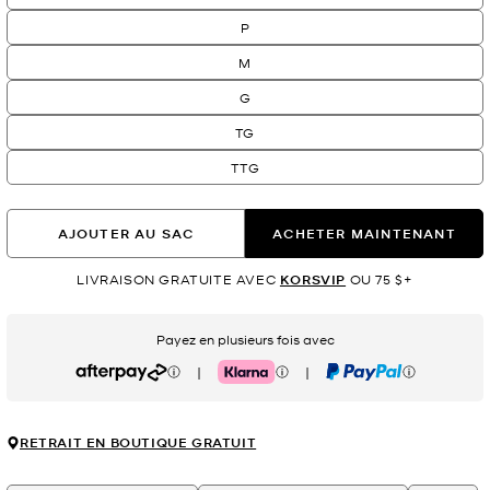
P
M
G
TG
TTG
AJOUTER AU SAC
ACHETER MAINTENANT
LIVRAISON GRATUITE AVEC
KORSVIP
OU 75 $+
Payez en plusieurs fois avec
|
|
Afterpay
Klarna
PayPal
RETRAIT EN BOUTIQUE GRATUIT