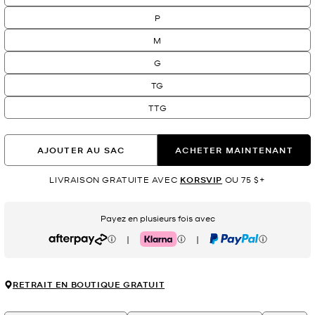
P
M
G
TG
TTG
AJOUTER AU SAC
ACHETER MAINTENANT
LIVRAISON GRATUITE AVEC
KORSVIP
OU 75 $+
Payez en plusieurs fois avec
|
|
Afterpay
Klarna
PayPal
RETRAIT EN BOUTIQUE GRATUIT