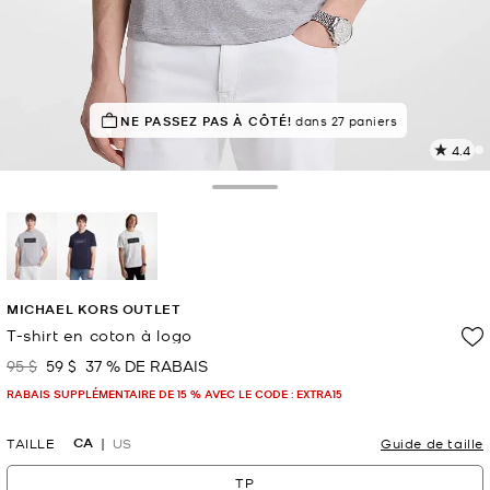
NE PASSEZ PAS À CÔTÉ!
EN DEMANDE !
14 vendus
dans 27 paniers
4.4
L
l
7
Toggle Drawer
c
L
v
l
sélectionné(s)
p
MICHAEL KORS OUTLET
T-shirt en coton à logo
95 $
59 $
37 % DE RABAIS
était
maintenant
RABAIS SUPPLÉMENTAIRE DE 15 % AVEC LE CODE : EXTRA15
CA
TAILLE
US
Guide de taille
TP