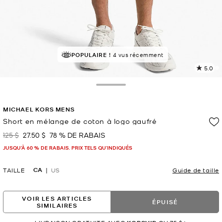
POPULAIRE !
4 vus récemment
5.0
L
1
c
Toggle Drawer
L
v
MICHAEL KORS MENS
l
Short en mélange de coton à logo gaufré
p
125 $
27.50 $
78 % DE RABAIS
était
maintenant
JUSQU’À 60 % DE RABAIS. PRIX TELS QU'INDIQUÉS
CA
TAILLE
US
Guide de taille
VOIR LES ARTICLES
ÉPUISÉ
SIMILAIRES