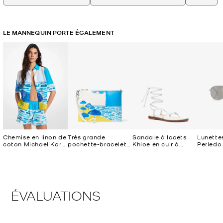
LE MANNEQUIN PORTE ÉGALEMENT
Chemise en linon de
Très grande
Sandale à lacets
Lunettes
coton Michael Kors
pochette-bracelet
Khloe en cuir à
Perledo
X Christina Zimpel
Jet Set Michael
ornements
Kors X Christina
Zimpel