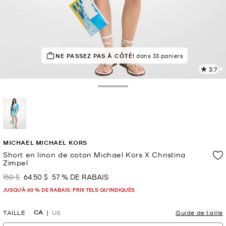
NE PASSEZ PAS À CÔTÉ!
EN DEMANDE !
25 vendus
dans 33 paniers
3.7
L
l
3
Toggle Drawer
c
L
v
l
sélectionné(s)
p
MICHAEL MICHAEL KORS
Short en linon de coton Michael Kors X Christina
Zimpel
150 $
64.50 $
57 % DE RABAIS
était
maintenant
JUSQU’À 60 % DE RABAIS. PRIX TELS QU'INDIQUÉS
CA
TAILLE
US
Guide de taille