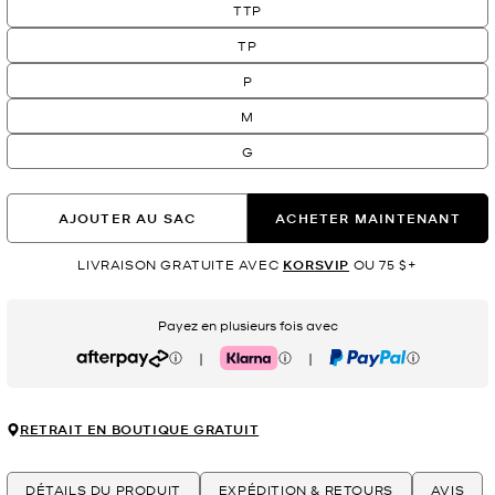
TTP
TP
P
M
G
AJOUTER AU SAC
ACHETER MAINTENANT
LIVRAISON GRATUITE AVEC
KORSVIP
OU 75 $+
Payez en plusieurs fois avec
|
|
Afterpay
Klarna
PayPal
RETRAIT EN BOUTIQUE GRATUIT
DÉTAILS DU PRODUIT
EXPÉDITION & RETOURS
AVIS