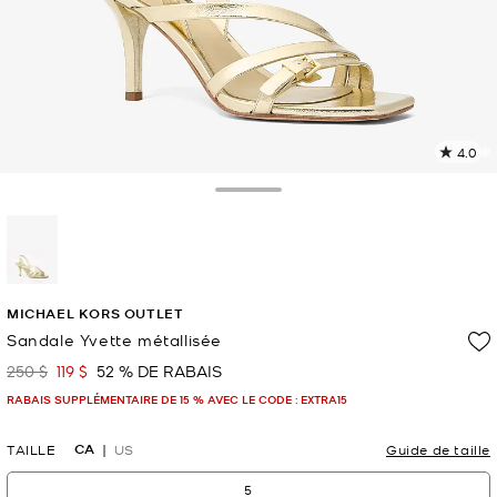
4.0
L
l
6
Toggle Drawer
c
L
v
l
sélectionné(s)
p
MICHAEL KORS OUTLET
Sandale Yvette métallisée
250 $
119 $
52 % DE RABAIS
était
maintenant
RABAIS SUPPLÉMENTAIRE DE 15 % AVEC LE CODE : EXTRA15
CA
TAILLE
US
Guide de taille
5