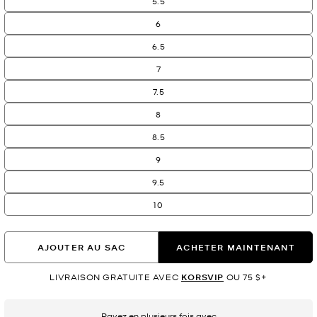
5.5
6
6.5
7
7.5
8
8.5
9
9.5
10
AJOUTER AU SAC
ACHETER MAINTENANT
LIVRAISON GRATUITE AVEC
KORSVIP
OU 75 $+
Payez en plusieurs fois avec