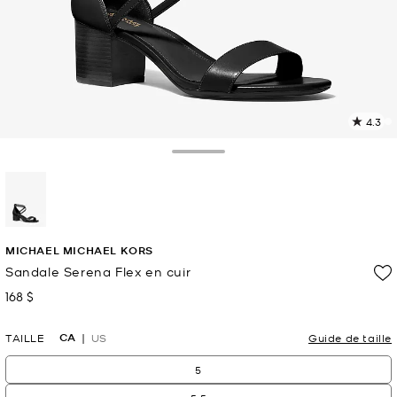
4.3
L
l
2
Toggle Drawer
c
L
v
l
sélectionné(s)
p
MICHAEL MICHAEL KORS
Sandale Serena Flex en cuir
168 $
maintenant
CA
TAILLE
US
Guide de taille
5