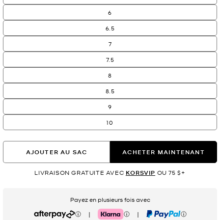
6
6.5
7
7.5
8
8.5
9
10
AJOUTER AU SAC
ACHETER MAINTENANT
LIVRAISON GRATUITE AVEC
KORSVIP
OU 75 $+
Payez en plusieurs fois avec
|
|
Afterpay
Klarna
PayPal