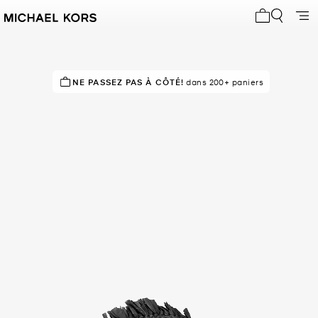
Mon panier 
DÉPÊCHEZ-VOUS !
NE PASSEZ PAS À CÔTÉ!
Dernier achat il y a 22 minutes
dans 200+ paniers