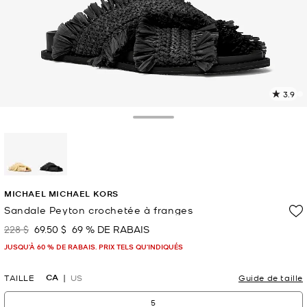
3.9
L
l
9
Toggle Drawer
c
L
v
l
sélectionné(s)
p
MICHAEL MICHAEL KORS
Sandale Peyton crochetée à franges
228 $
69.50 $
69 % DE RABAIS
était
maintenant
JUSQU’À 60 % DE RABAIS. PRIX TELS QU'INDIQUÉS
CA
TAILLE
US
Guide de taille
5