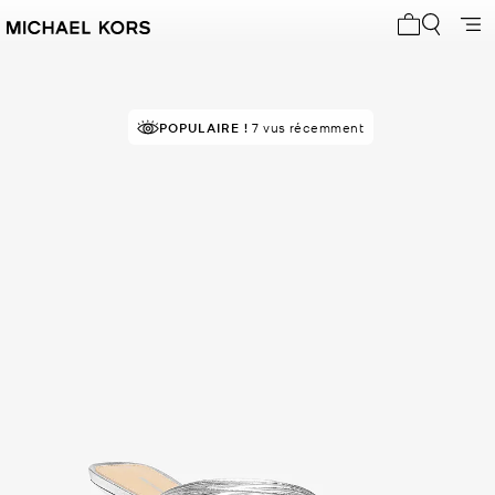
Mon panier 
POPULAIRE !
7 vus récemment