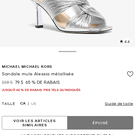
4.4
L
l
1
Toggle Drawer
c
L
MICHAEL MICHAEL KORS
v
l
Sandale mule Alessia métallisée
p
228 $
79 $
65 % DE RABAIS
était
maintenant
JUSQU’À 60 % DE RABAIS. PRIX TELS QU'INDIQUÉS
CA
TAILLE
US
Guide de taille
VOIR LES ARTICLES
ÉPUISÉ
SIMILAIRES