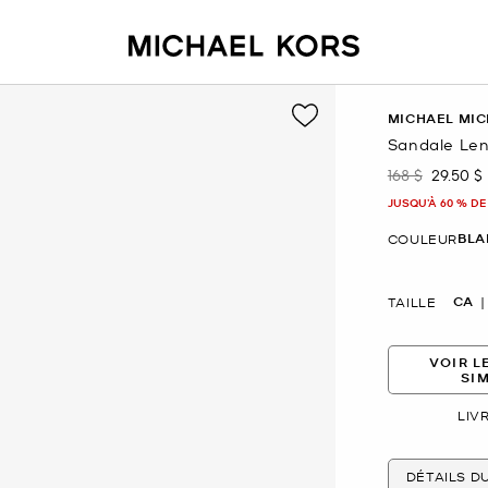
MICHAEL MIC
Sandale Len
168 $
29.50 $
était
mainte
JUSQU’À 60 % DE
BLA
COULEUR
CA
TAILLE
VOIR L
SI
LIV
DÉTAILS D