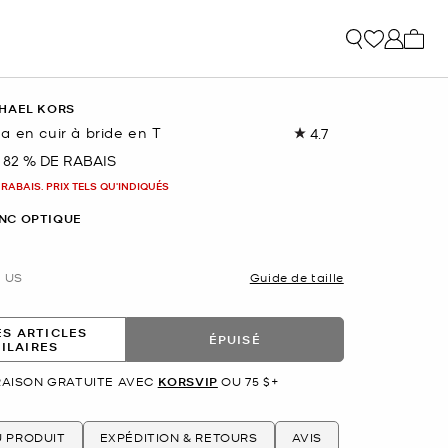
Mon p
HAEL KORS
a en cuir à bride en T
4.7
Lire
les
82 % DE RABAIS
nant
12
commentaires.
 RABAIS. PRIX TELS QU'INDIQUÉS
Lien
vers
NC OPTIQUE
la
même
page.
US
Guide de taille
ES ARTICLES
ÉPUISÉ
MILAIRES
RAISON GRATUITE AVEC
KORSVIP
OU 75 $+
U PRODUIT
EXPÉDITION & RETOURS
AVIS