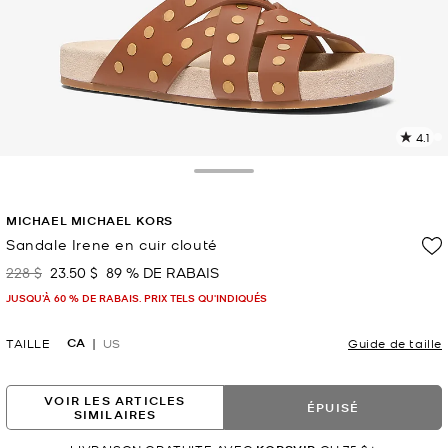
4.1
L
l
11
Toggle Drawer
c
L
MICHAEL MICHAEL KORS
v
l
Sandale Irene en cuir clouté
p
228 $
23.50 $
89 % DE RABAIS
était
maintenant
JUSQU’À 60 % DE RABAIS. PRIX TELS QU'INDIQUÉS
CA
TAILLE
US
Guide de taille
VOIR LES ARTICLES
ÉPUISÉ
SIMILAIRES