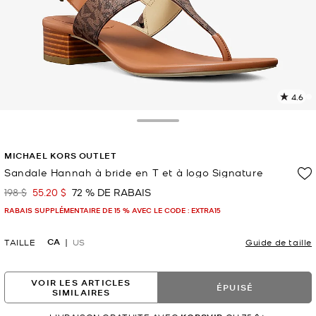
4.6
L
l
3
Toggle Drawer
c
L
MICHAEL KORS OUTLET
v
l
Sandale Hannah à bride en T et à logo Signature
p
198 $
55.20 $
72 % DE RABAIS
était
maintenant
RABAIS SUPPLÉMENTAIRE DE 15 % AVEC LE CODE : EXTRA15
CA
TAILLE
US
Guide de taille
VOIR LES ARTICLES
ÉPUISÉ
SIMILAIRES