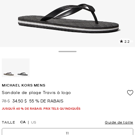
2.2
L
l
5
Toggle Drawer
c
L
v
l
sélectionné(s)
p
MICHAEL KORS MENS
Sandale de plage Travis à logo
78 $
34.50 $
55 % DE RABAIS
était
maintenant
JUSQU’À 60 % DE RABAIS. PRIX TELS QU'INDIQUÉS
CA
TAILLE
US
Guide de taille
11