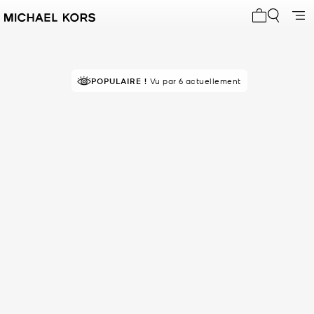
Mon panier 
POPULAIRE !
EN DEMANDE !
Vu par 6 actuellement
42 vendus