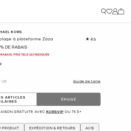
Mon p
HAEL KORS
plage à plateforme Zaza
4.6
Lire
les
 % DE RABAIS
ant
61
commentaires.
 RABAIS. PRIX TELS QU'INDIQUÉS
Lien
vers
R
la
même
page.
US
Guide de taille
ES ARTICLES
ÉPUISÉ
MILAIRES
RAISON GRATUITE AVEC
KORSVIP
OU 75 $+
U PRODUIT
EXPÉDITION & RETOURS
AVIS