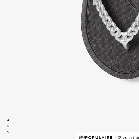
À SUCCÈS!
POPULAIRE !
12 vus ré