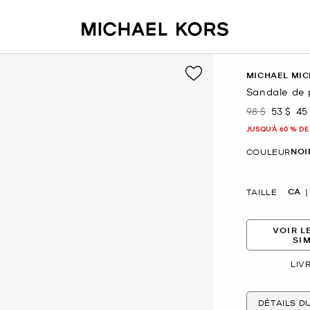
MICHAEL MIC
Sandale de 
98 $
53 $
45
était
mainten
JUSQU’À 60 % DE
NOI
COULEUR
CA
TAILLE
VOIR L
SI
LIV
DÉTAILS D