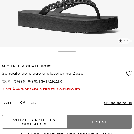
4.4
L
l
7
Toggle Drawer
c
L
MICHAEL MICHAEL KORS
v
l
Sandale de plage à plateforme Zaza
p
98 $
19.50 $
80 % DE RABAIS
était
maintenant
JUSQU’À 60 % DE RABAIS. PRIX TELS QU'INDIQUÉS
CA
TAILLE
US
Guide de taille
VOIR LES ARTICLES
ÉPUISÉ
SIMILAIRES