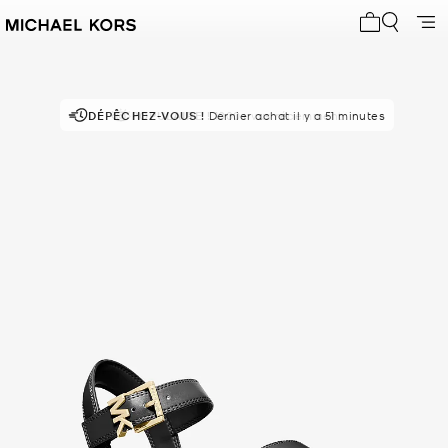
Mon panier 
DÉPÊCHEZ-VOUS !
POPULAIRE !
Dernier achat il y a 51 minutes
1000+ vus récemment