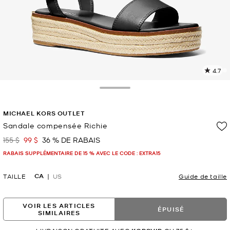
4.7
L
l
3
Toggle Drawer
c
L
MICHAEL KORS OUTLET
v
l
Sandale compensée Richie
p
155 $
99 $
36 % DE RABAIS
était
maintenant
RABAIS SUPPLÉMENTAIRE DE 15 % AVEC LE CODE : EXTRA15
CA
TAILLE
US
Guide de taille
VOIR LES ARTICLES
ÉPUISÉ
SIMILAIRES