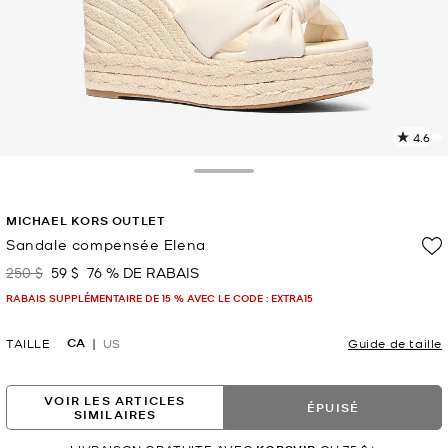
4.6
L
l
1
Toggle Drawer
c
L
MICHAEL KORS OUTLET
v
l
Sandale compensée Elena
p
250 $
59 $
76 % DE RABAIS
était
maintenant
RABAIS SUPPLÉMENTAIRE DE 15 % AVEC LE CODE : EXTRA15
CA
TAILLE
US
Guide de taille
VOIR LES ARTICLES
ÉPUISÉ
SIMILAIRES