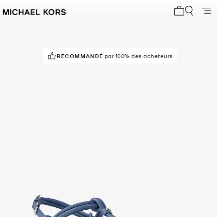
Mon panier 
RECOMMANDÉ
POPULAIRE !
par 100% des acheteurs
28 vus récemment