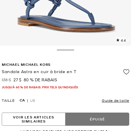
4.4
L
l
1
Toggle Drawer
c
L
MICHAEL MICHAEL KORS
v
l
Sandale Astra en cuir à bride en T
p
138 $
27 $
80 % DE RABAIS
était
maintenant
JUSQU’À 60 % DE RABAIS. PRIX TELS QU'INDIQUÉS
CA
TAILLE
US
Guide de taille
VOIR LES ARTICLES
ÉPUISÉ
SIMILAIRES