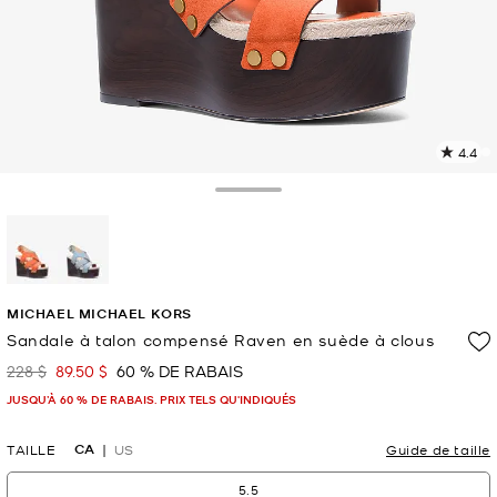
4.4
L
l
3
Toggle Drawer
c
L
v
l
sélectionné(s)
p
MICHAEL MICHAEL KORS
Sandale à talon compensé Raven en suède à clous
228 $
89.50 $
60 % DE RABAIS
était
maintenant
JUSQU’À 60 % DE RABAIS. PRIX TELS QU'INDIQUÉS
CA
TAILLE
US
Guide de taille
5.5