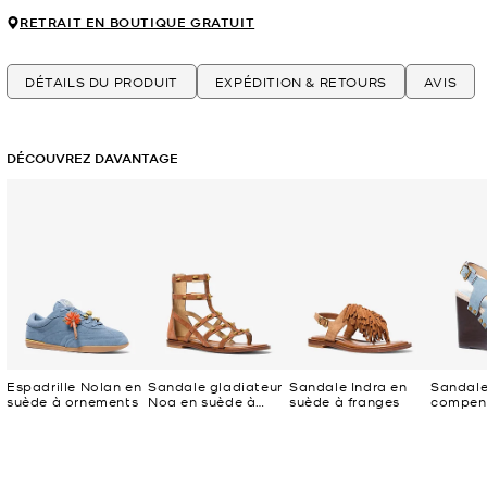
RETRAIT EN BOUTIQUE GRATUIT
DÉTAILS DU PRODUIT
EXPÉDITION & RETOURS
AVIS
DÉCOUVREZ DAVANTAGE
Espadrille Nolan en
Sandale gladiateur
Sandale Indra en
Sandale
suède à ornements
Noa en suède à
suède à franges
compen
clous
suède à