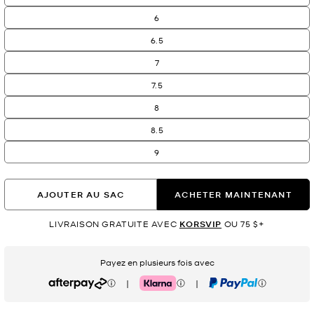
6
6.5
7
7.5
8
8.5
9
AJOUTER AU SAC
ACHETER MAINTENANT
LIVRAISON GRATUITE AVEC
KORSVIP
OU 75 $+
Payez en plusieurs fois avec
|
|
Afterpay
Klarna
PayPal