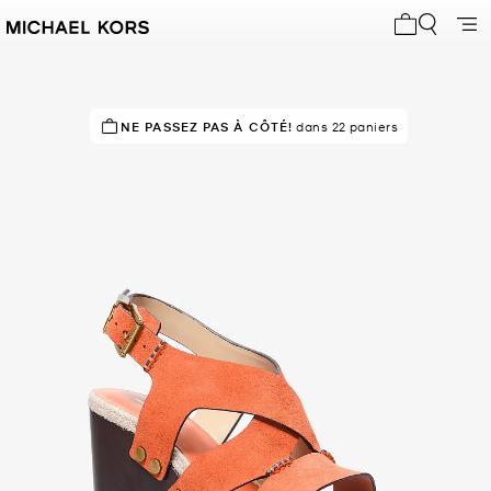
Mon panier 
NE PASSEZ PAS À CÔTÉ!
EN DEMANDE !
7 vendus
dans 22 paniers