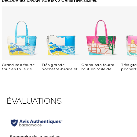
DÉCOUVREZ DAVANTAGE MK X CHRISTINA ZIMPEL
Grand sac fourre-
Très grande
Grand sac fourre-
Très gr
tout en toile de
pochette-bracelet
tout en toile de
pochett
coton Michael Kors
Jet Set Michael
coton Michael Kors
Jet Set
X Christina Zimpel
Kors X Christina
X Christina Zimpel
Kors X C
Zimpel
Zimpel