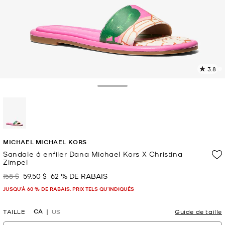
3.8
L
l
4
Toggle Drawer
c
L
v
l
sélectionné(s)
p
MICHAEL MICHAEL KORS
Sandale à enfiler Dana Michael Kors X Christina
Zimpel
158 $
59.50 $
62 % DE RABAIS
était
maintenant
JUSQU’À 60 % DE RABAIS. PRIX TELS QU'INDIQUÉS
CA
TAILLE
US
Guide de taille