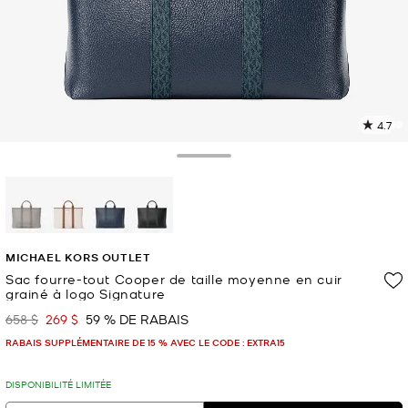
4.7
L
l
4
Toggle Drawer
c
L
v
l
sélectionné(s)
p
MICHAEL KORS OUTLET
Sac fourre-tout Cooper de taille moyenne en cuir
grainé à logo Signature
658 $
269 $
59 % DE RABAIS
était
maintenant
RABAIS SUPPLÉMENTAIRE DE 15 % AVEC LE CODE : EXTRA15
DISPONIBILITÉ LIMITÉE