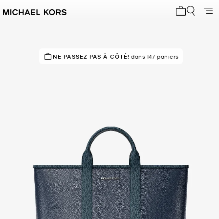
Mon panier 
À SUCCÈS!
NE PASSEZ PAS À CÔTÉ!
Classé 5 étoiles par 84 % des clients
dans 147 paniers