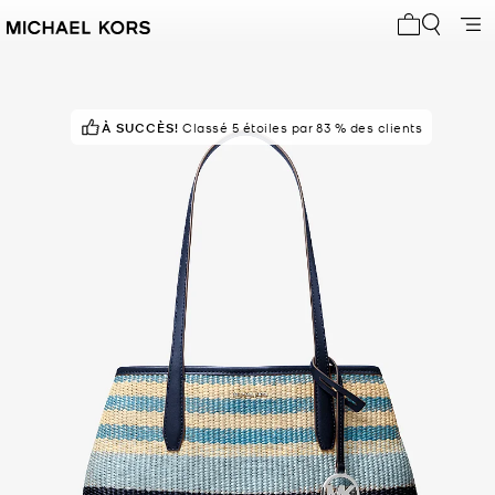
Mon panier 
À SUCCÈS!
NE PASSEZ PAS À CÔTÉ!
Classé 5 étoiles par 83 % des clients
dans 200+ paniers