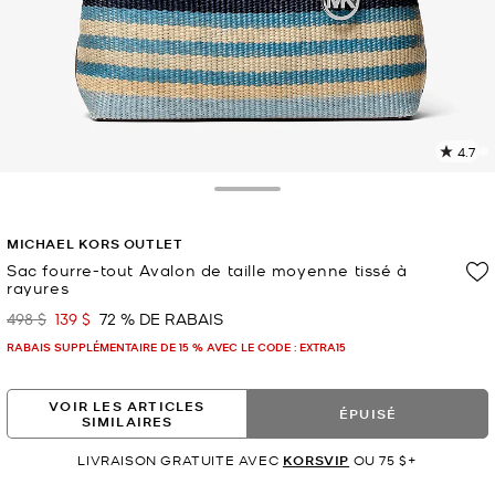
4.7
L
l
1
Toggle Drawer
c
L
MICHAEL KORS OUTLET
v
l
Sac fourre-tout Avalon de taille moyenne tissé à
rayures
p
498 $
139 $
72 % DE RABAIS
était
maintenant
RABAIS SUPPLÉMENTAIRE DE 15 % AVEC LE CODE : EXTRA15
VOIR LES ARTICLES
ÉPUISÉ
SIMILAIRES
LIVRAISON GRATUITE AVEC
KORSVIP
OU 75 $+