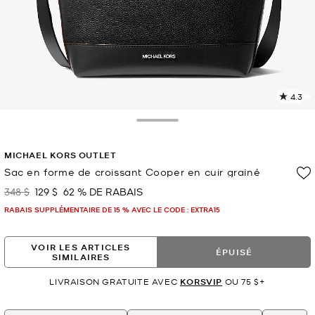
4.3
L
l
3
Toggle Drawer
c
L
MICHAEL KORS OUTLET
v
l
Sac en forme de croissant Cooper en cuir grainé
p
348 $
129 $
62 % DE RABAIS
était
maintenant
RABAIS SUPPLÉMENTAIRE DE 15 % AVEC LE CODE : EXTRA15
VOIR LES ARTICLES
ÉPUISÉ
SIMILAIRES
LIVRAISON GRATUITE AVEC
KORSVIP
OU 75 $+