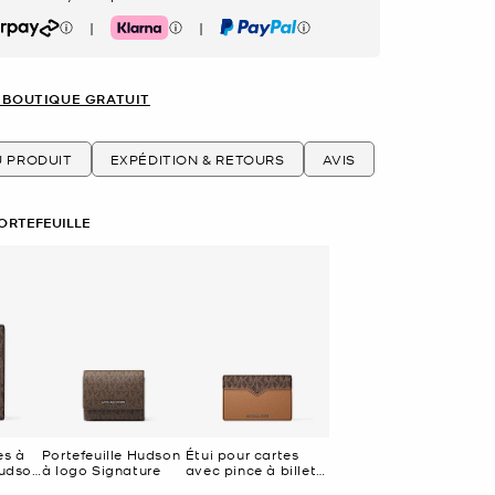
|
|
rpay
Klarna
PayPal
 BOUTIQUE GRATUIT
U PRODUIT
EXPÉDITION & RETOURS
AVIS
ORTEFEUILLE
es à
Portefeuille Hudson
Étui pour cartes
Hudson
à logo Signature
avec pince à billets
ure
Hudson en cuir