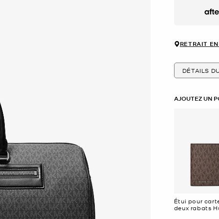
Afte
RETRAIT EN
DÉTAILS D
AJOUTEZ UN P
Étui pour cart
deux rabats 
à logo Signat