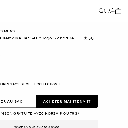
Mon p
RS MENS
e semaine Jet Set à logo Signature
5.0
Lire
1
commentaire.
Lien
R
vers
la
même
page.
ectionné(s)
UTRES SACS DE CETTE COLLECTION
ER AU SAC
ACHETER MAINTENANT
RAISON GRATUITE AVEC
KORSVIP
OU 75 $+
Payez en plusieurs fois avec