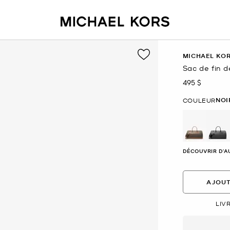
MICHAEL KO
Sac de fin d
495 $
maintenant
NOI
COULEUR
sél
DÉCOUVRIR D'A
AJOUT
LIV