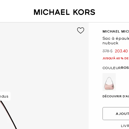
MICHAEL MIC
Sac à épaule
nubuck
378 $
203.40
était
mainte
JUSQU’À 60 % DE
ROS
COULEUR
sélectio
8 paniers en 48 h
DÉCOUVRIR D'A
AJOUT
LIV