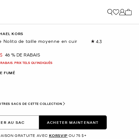
Mon p
HAEL KORS
 Nolita de taille moyenne en cuir
4.3
Lire
les
54
 $
46 % DE RABAIS
nant
commentaires.
Lien
 RABAIS. PRIX TELS QU'INDIQUÉS
vers
la
E FUMÉ
même
page.
nné(s)
UTRES SACS DE CETTE COLLECTION
ER AU SAC
ACHETER MAINTENANT
RAISON GRATUITE AVEC
KORSVIP
OU 75 $+