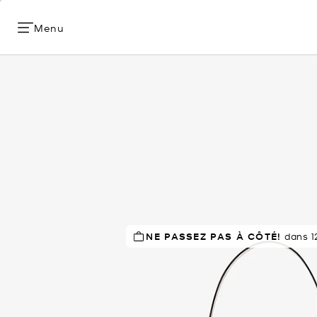
Menu
NE PASSEZ PAS À CÔTÉ!
À SUCCÈS!
Classé 5 étoiles par 
dans 12