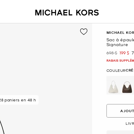
MICHAEL KO
Sac à épaul
Signature
698 $
199 $
7
était
mainte
RABAIS SUPPLÉME
CRÈ
COULEUR
sélectio
89 % des clients
8 paniers en 48 h
AJOUT
LIV