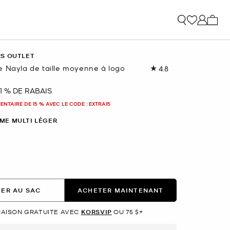
Mon p
RS OUTLET
e Nayla de taille moyenne à logo
4.8
Lire
les
91
1 % DE RABAIS
nant
commentaires.
Lien
NTAIRE DE 15 % AVEC LE CODE : EXTRA15
vers
la
ME MULTI LÉGER
même
page.
nné(s)
ER AU SAC
ACHETER MAINTENANT
RAISON GRATUITE AVEC
KORSVIP
OU 75 $+