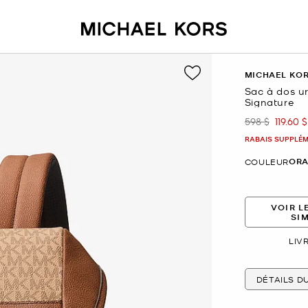
MICHAEL KO
Sac à dos u
Signature
598 $
119.60 $
était
mainte
RABAIS SUPPLÉME
ORA
COULEUR
VOIR L
SI
LIV
DÉTAILS D