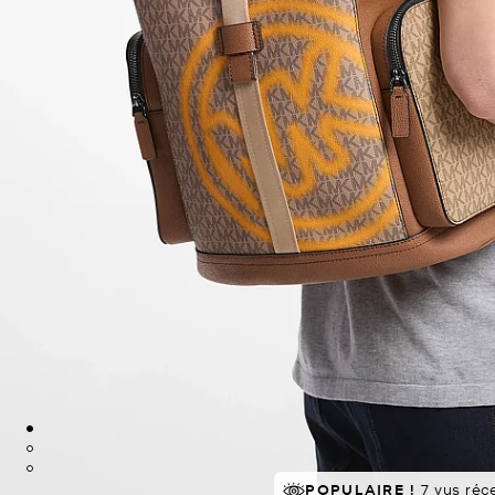
À SUCCÈS!
POPULAIRE !
7 vus ré