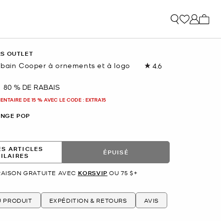
Mon p
RS OUTLET
rbain Cooper à ornements et à logo
4.6
Lire
les
31
80 % DE RABAIS
nant
commentaires.
Lien
NTAIRE DE 15 % AVEC LE CODE : EXTRA15
vers
la
NGE POP
même
page.
ES ARTICLES
ÉPUISÉ
MILAIRES
RAISON GRATUITE AVEC
KORSVIP
OU 75 $+
U PRODUIT
EXPÉDITION & RETOURS
AVIS