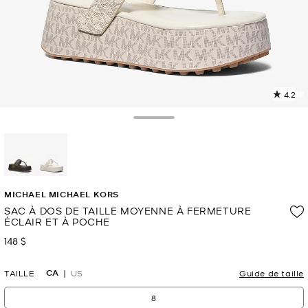
4.2
L
l
2
Toggle Drawer
c
L
v
l
sélectionné(s)
p
MICHAEL MICHAEL KORS
SAC À DOS DE TAILLE MOYENNE À FERMETURE
ÉCLAIR ET À POCHE
148 $
maintenant
CA
TAILLE
US
Guide de taille
8