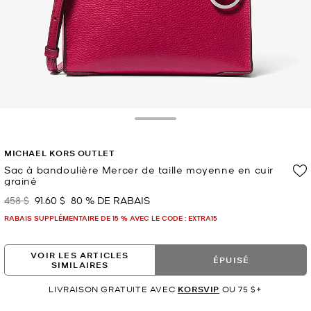
Toggle Drawer
MICHAEL KORS OUTLET
Sac à bandoulière Mercer de taille moyenne en cuir
grainé
458 $
91.60 $
80 % DE RABAIS
était
maintenant
RABAIS SUPPLÉMENTAIRE DE 15 % AVEC LE CODE : EXTRA15
VOIR LES ARTICLES
ÉPUISÉ
SIMILAIRES
LIVRAISON GRATUITE AVEC
KORSVIP
OU 75 $+