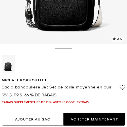
4.6
L
l
1
Toggle Drawer
c
L
v
l
sélectionné(s)
p
MICHAEL KORS OUTLET
Sac à bandoulière Jet Set de taille moyenne en cuir
358 $
119 $
66 % DE RABAIS
était
maintenant
RABAIS SUPPLÉMENTAIRE DE 15 % AVEC LE CODE : EXTRA15
AJOUTER AU SAC
ACHETER MAINTENANT