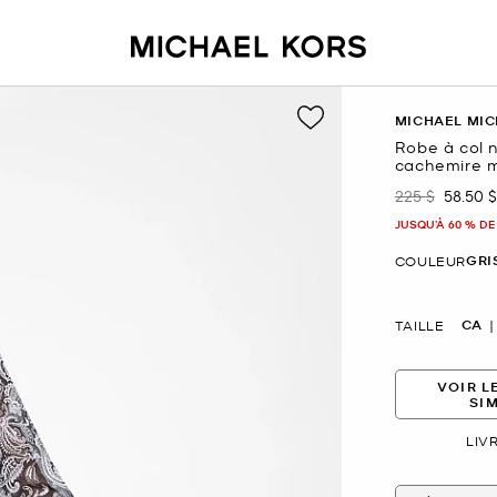
MICHAEL MIC
Robe à col 
cachemire m
225 $
58.50 $
était
mainte
JUSQU’À 60 % DE
GRI
COULEUR
CA
TAILLE
VOIR L
SI
LIV