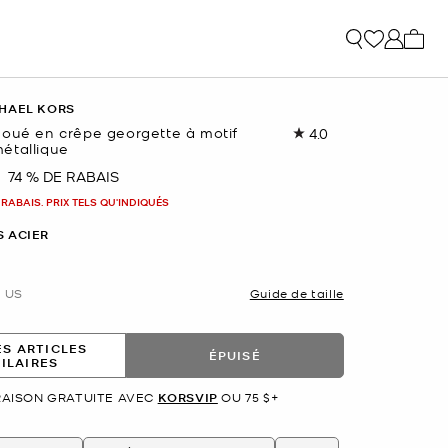
Mon p
HAEL KORS
noué en crêpe georgette à motif
4.0
Lire
étallique
les
4
74 % DE RABAIS
nant
commentaires.
Lien
 RABAIS. PRIX TELS QU'INDIQUÉS
vers
la
S ACIER
même
page.
US
Guide de taille
ES ARTICLES
ÉPUISÉ
MILAIRES
RAISON GRATUITE AVEC
KORSVIP
OU 75 $+