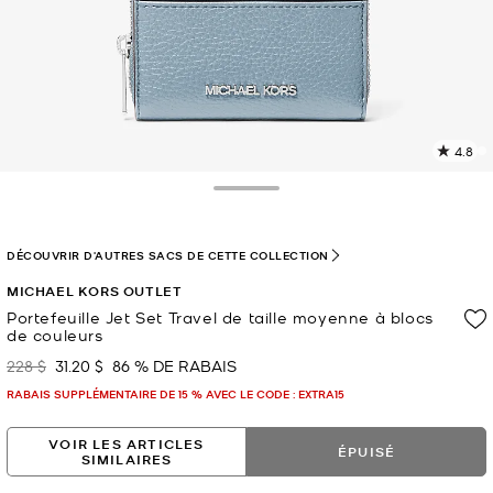
4.8
L
l
7
Toggle Drawer
c
L
v
DÉCOUVRIR D'AUTRES SACS DE CETTE COLLECTION
l
MICHAEL KORS OUTLET
p
Portefeuille Jet Set Travel de taille moyenne à blocs
de couleurs
228 $
31.20 $
86 % DE RABAIS
était
maintenant
RABAIS SUPPLÉMENTAIRE DE 15 % AVEC LE CODE : EXTRA15
VOIR LES ARTICLES
ÉPUISÉ
SIMILAIRES