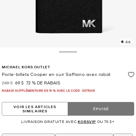
4.6
L
l
2
Toggle Drawer
c
L
MICHAEL KORS OUTLET
v
l
Porte-billets Cooper en cuir Saffiano avec rabat
p
248 $
69 $
72 % DE RABAIS
était
maintenant
RABAIS SUPPLÉMENTAIRE DE 15 % AVEC LE CODE : EXTRA15
VOIR LES ARTICLES
ÉPUISÉ
SIMILAIRES
LIVRAISON GRATUITE AVEC
KORSVIP
OU 75 $+