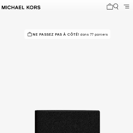
Mon panier 
À SUCCÈS!
NE PASSEZ PAS À CÔTÉ!
Classé 5 étoiles par 83 % des clients
dans 77 paniers