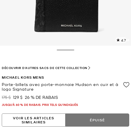
4.7
L
l
3
Toggle Drawer
c
L
v
DÉCOUVRIR D'AUTRES SACS DE CETTE COLLECTION
l
MICHAEL KORS MENS
p
Porte-billets avec porte-monnaie Hudson en cuir et à
logo Signature
175 $
129 $
26 % DE RABAIS
était
maintenant
JUSQU’À 60 % DE RABAIS. PRIX TELS QU'INDIQUÉS
VOIR LES ARTICLES
ÉPUISÉ
SIMILAIRES