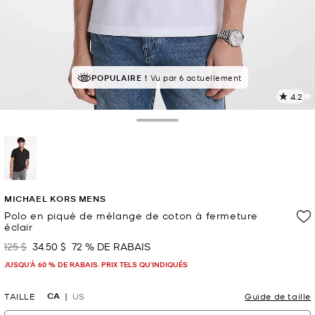
POPULAIRE !
Vu par 6 actuellement
4.2
L
l
2
Toggle Drawer
c
L
v
l
sélectionné(s)
p
MICHAEL KORS MENS
Polo en piqué de mélange de coton à fermeture
éclair
125 $
34.50 $
72 % DE RABAIS
était
maintenant
JUSQU’À 60 % DE RABAIS. PRIX TELS QU'INDIQUÉS
CA
TAILLE
US
Guide de taille