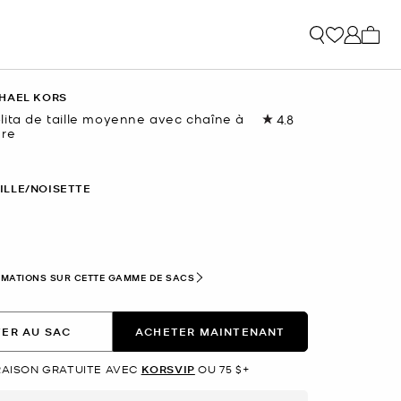
Mon p
HAEL KORS
lita de taille moyenne avec chaîne à
4.8
Lire
ure
les
32
commentaires.
Lien
ILLE/NOISETTE
vers
la
même
page.
nné(s)
RMATIONS SUR CETTE GAMME DE SACS
ER AU SAC
ACHETER MAINTENANT
RAISON GRATUITE AVEC
KORSVIP
OU 75 $+