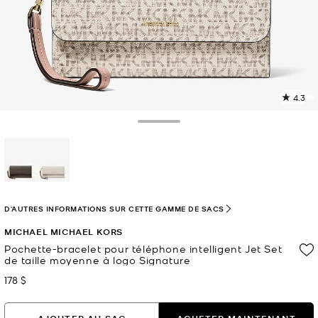
4.3
L
l
6
Toggle Drawer
c
L
v
l
sélectionné(s)
p
D'AUTRES INFORMATIONS SUR CETTE GAMME DE SACS
MICHAEL MICHAEL KORS
Pochette-bracelet pour téléphone intelligent Jet Set
de taille moyenne à logo Signature
178 $
maintenant