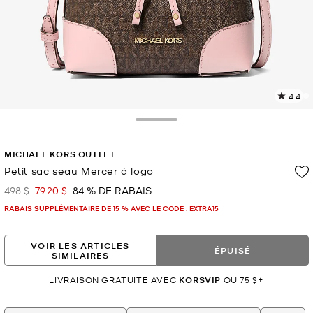
4.4
L
l
1
Toggle Drawer
c
L
MICHAEL KORS OUTLET
v
l
Petit sac seau Mercer à logo
p
498 $
79.20 $
84 % DE RABAIS
était
maintenant
RABAIS SUPPLÉMENTAIRE DE 15 % AVEC LE CODE : EXTRA15
VOIR LES ARTICLES
ÉPUISÉ
SIMILAIRES
LIVRAISON GRATUITE AVEC
KORSVIP
OU 75 $+