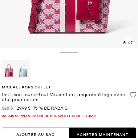
4.7
L
l
6
Toggle Drawer
c
L
v
l
sélectionné(s)
p
MICHAEL KORS OUTLET
Petit sac fourre-tout Vincent en jacquard à logo avec
étui pour cartes
528 $
129.99 $
75 % DE RABAIS
était
maintenant
RABAIS SUPPLÉMENTAIRE DE 15 % AVEC LE CODE : EXTRA15
AJOUTER AU SAC
ACHETER MAINTENANT