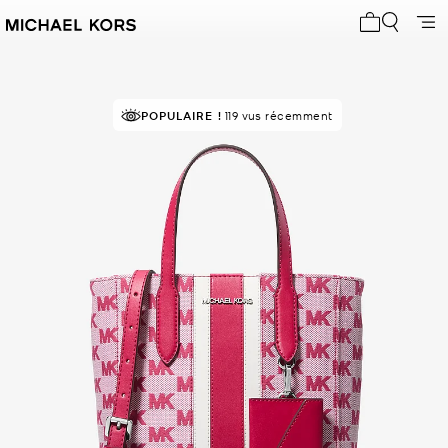
Mon panier 
À SUCCÈS!
POPULAIRE !
Classé 5 étoiles par 87 % des clients
119 vus récemment