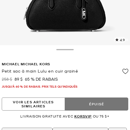
4.9
L
l
1
Toggle Drawer
c
L
MICHAEL MICHAEL KORS
v
l
Petit sac à main Lulu en cuir grainé
p
258 $
89 $
65 % DE RABAIS
était
maintenant
JUSQU’À 60 % DE RABAIS. PRIX TELS QU'INDIQUÉS
VOIR LES ARTICLES
ÉPUISÉ
SIMILAIRES
LIVRAISON GRATUITE AVEC
KORSVIP
OU 75 $+