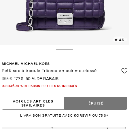
4.5
L
l
8
Toggle Drawer
c
L
MICHAEL MICHAEL KORS
v
l
Petit sac à épaule Tribeca en cuir matelassé
p
358 $
179 $
50 % DE RABAIS
était
maintenant
JUSQU’À 60 % DE RABAIS. PRIX TELS QU'INDIQUÉS
VOIR LES ARTICLES
ÉPUISÉ
SIMILAIRES
LIVRAISON GRATUITE AVEC
KORSVIP
OU 75 $+