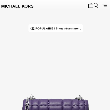
Mon panier 
POPULAIRE !
5 vus récemment