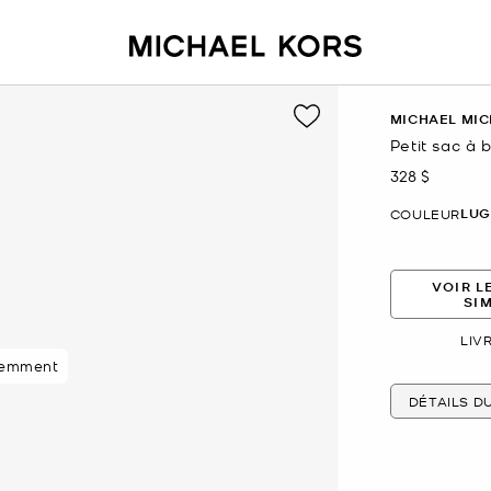
MICHAEL MIC
Petit sac à 
328 $
maintenant
LU
COULEUR
VOIR L
SI
LIV
87 % des clients
DÉTAILS D