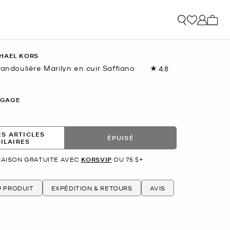
Mon p
HAEL KORS
bandoulière Marilyn en cuir Saffiano
4.8
Lire
les
52
commentaires.
GGAGE
Lien
vers
la
même
ES ARTICLES
page.
ÉPUISÉ
MILAIRES
RAISON GRATUITE AVEC
KORSVIP
OU 75 $+
U PRODUIT
EXPÉDITION & RETOURS
AVIS