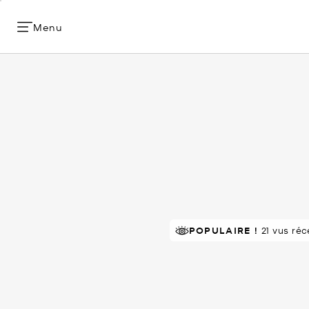
Menu
À SUCCÈS!
POPULAIRE !
Classé 5 étoiles par 