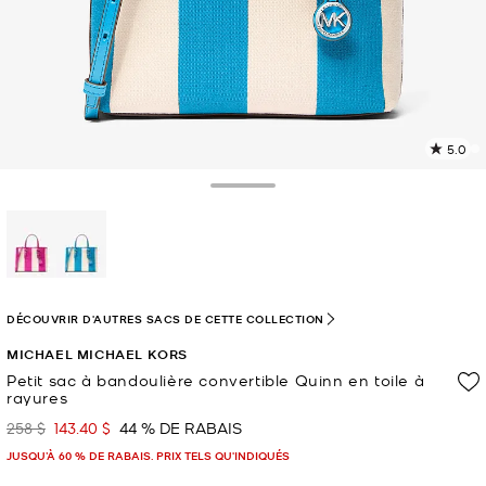
5.0
L
l
6
Toggle Drawer
c
L
v
l
sélectionné(s)
p
DÉCOUVRIR D'AUTRES SACS DE CETTE COLLECTION
MICHAEL MICHAEL KORS
Petit sac à bandoulière convertible Quinn en toile à
rayures
258 $
143.40 $
44 % DE RABAIS
était
maintenant
JUSQU’À 60 % DE RABAIS. PRIX TELS QU'INDIQUÉS